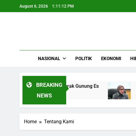
Skip
August 6, 2026
1:11:12 PM
to
content
NASIONAL
POLITIK
EKONOMI
HI
BREAKING
tik Kapal Titanic Menabrak Gunung Es
Menjag
4 Month
NEWS
Home
Tentang Kami