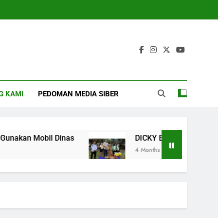
G KAMI
PEDOMAN MEDIA SIBER
an Mobil Dinas
DICKY EKA PUTRA SALURKA
4 Months Ago