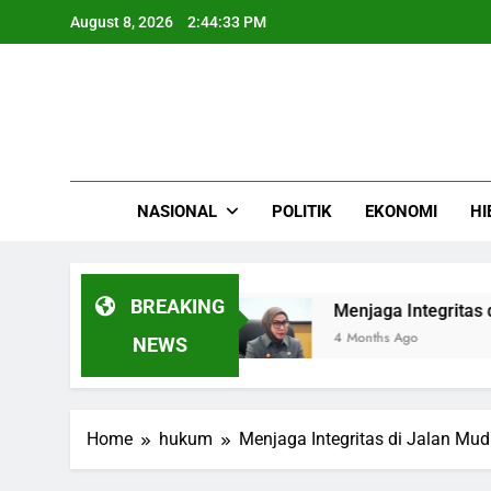
Skip
August 8, 2026
2:44:34 PM
to
content
NASIONAL
POLITIK
EKONOMI
HI
BREAKING
rak Gunung Es
Menjaga Integritas di Jalan M
4 Months Ago
NEWS
Home
hukum
Menjaga Integritas di Jalan Mu