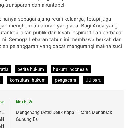
g transparan dan akuntabel.
k hanya sebagai ajang reuni keluarga, tetapi juga
engan menghormati aturan yang ada. Bagi Anda yang
ar kebijakan publik dan kisah inspiratif dari berbagai
mi. Semoga Lebaran tahun ini membawa berkah dan
 oleh pelanggaran yang dapat mengurangi makna suci
atis
berita hukum
hukum indonesia
n
konsultasi hukum
pengacara
UU baru
s:
Next:
KE
Mengenang Detik-Detik Kapal Titanic Menabrak
AN
Gunung Es
AH