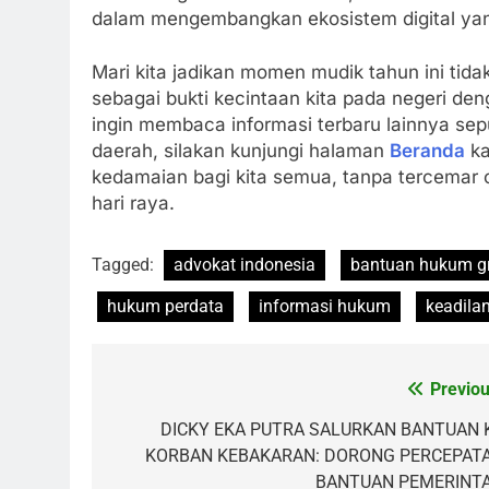
dalam mengembangkan ekosistem digital yan
Mari kita jadikan momen mudik tahun ini tida
sebagai bukti kecintaan kita pada negeri d
ingin membaca informasi terbaru lainnya seput
daerah, silakan kunjungi halaman
Beranda
ka
kedamaian bagi kita semua, tanpa tercemar
hari raya.
Tagged:
advokat indonesia
bantuan hukum gr
hukum perdata
informasi hukum
keadila
Previou
Post
navigation
DICKY EKA PUTRA SALURKAN BANTUAN 
KORBAN KEBAKARAN: DORONG PERCEPAT
BANTUAN PEMERINT