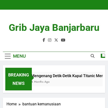
Skip
to
content
Grib Jaya Banjarbaru
MENU
BREAKING
Mengenang Detik-Detik Kapal Titanic Menab
4 Months Ago
NEWS
Home
bantuan kemanusiaan