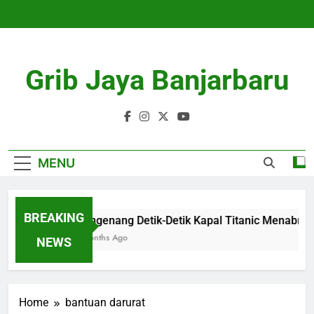
Skip
to
content
Grib Jaya Banjarbaru
MENU
BREAKING
Mengenang Detik-Detik Kapal Titanic Menabrak
4 Months Ago
NEWS
Home
bantuan darurat