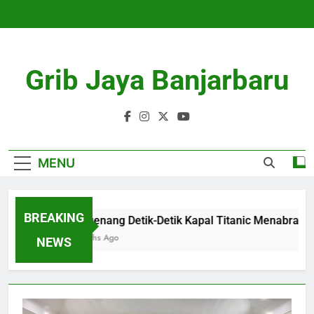
Skip
to
content
Grib Jaya Banjarbaru
MENU
BREAKING
Mengenang Detik-Detik Kapal Titanic Menabrak Gu
4 Months Ago
NEWS