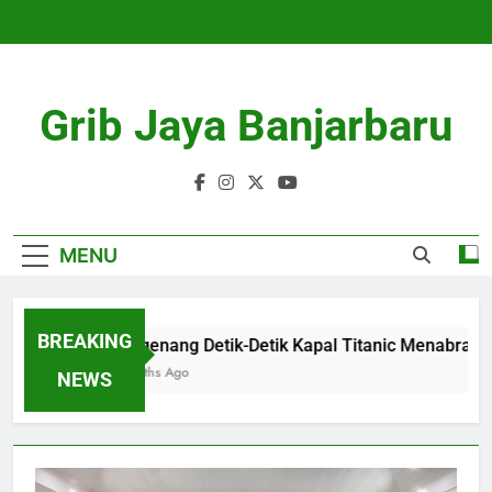
Skip
to
content
Grib Jaya Banjarbaru
MENU
BREAKING
Mengenang Detik-Detik Kapal Titanic Menabrak Gu
4 Months Ago
NEWS