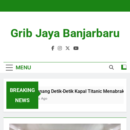
Skip
to
content
Grib Jaya Banjarbaru
MENU
BREAKING
Mengenang Detik-Detik Kapal Titanic Menabrak Gun
4 Months Ago
NEWS