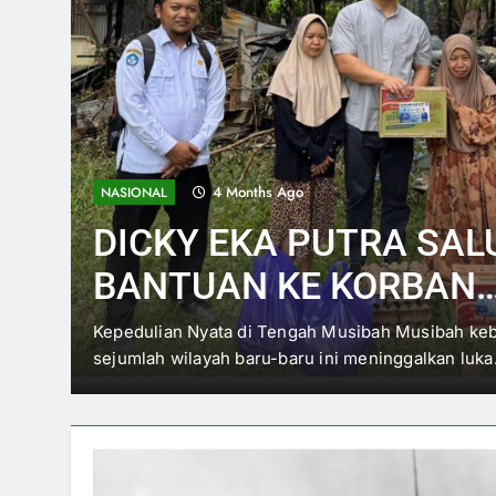
4 Months Ago
NASIONAL
DICKY EKA PUTRA SA
BANTUAN KE KORBAN
KEBAKARAN: DORONG
e
Kepedulian Nyata di Tengah Musibah Musibah ke
sejumlah wilayah baru-baru ini meninggalkan luk
PERCEPATAN BANTUA
PEMERINTAH