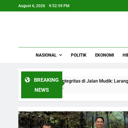
Skip
August 6, 2026
9:53:00 PM
to
content
NASIONAL
POLITIK
EKONOMI
HI
BREAKING
Menjaga Integritas di Jalan Mudik: Larangan ASN Banjarbar
4 Months Ago
NEWS