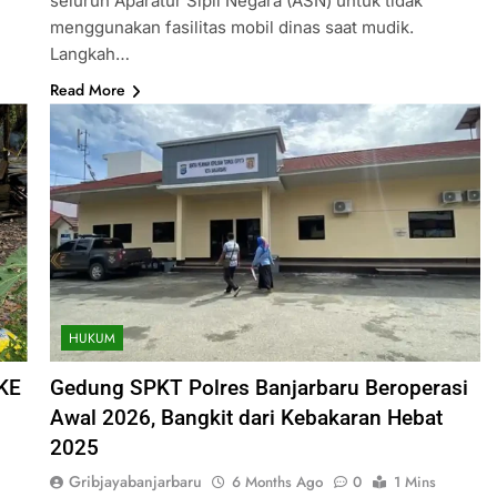
seluruh Aparatur Sipil Negara (ASN) untuk tidak
menggunakan fasilitas mobil dinas saat mudik.
Langkah…
Read More
HUKUM
KE
Gedung SPKT Polres Banjarbaru Beroperasi
Awal 2026, Bangkit dari Kebakaran Hebat
2025
Gribjayabanjarbaru
6 Months Ago
0
1 Mins