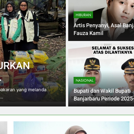
HIBURAN
Artis Penyanyi, Asal Ban
Fauza Kamil
6 Months Ago
HUKUM
LURKAN
Gedung SPKT 
Beroperasi Aw
NASIONAL
dari Kebakar
bakaran yang melanda
Pada pertengahan 2025, mas
Bupati dan Wakil Bupati
a…
kebakaran hebat yang mela
N
Banjarbaru Periode 2025