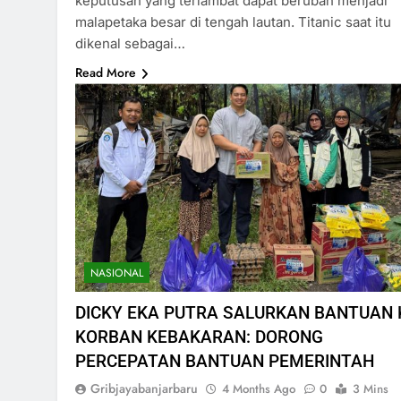
keputusan yang terlambat dapat berubah menjadi
malapetaka besar di tengah lautan. Titanic saat itu
dikenal sebagai…
Read More
NASIONAL
DICKY EKA PUTRA SALURKAN BANTUAN 
KORBAN KEBAKARAN: DORONG
PERCEPATAN BANTUAN PEMERINTAH
Gribjayabanjarbaru
4 Months Ago
0
3 Mins