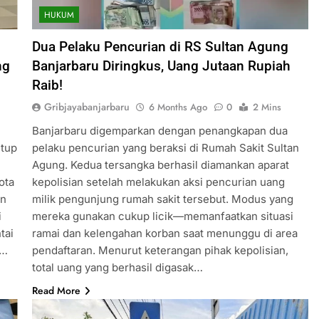
HUKUM
Dua Pelaku Pencurian di RS Sultan Agung
ng
Banjarbaru Diringkus, Uang Jutaan Rupiah
Raib!
Gribjayabanjarbaru
6 Months Ago
0
2 Mins
Banjarbaru digemparkan dengan penangkapan dua
utup
pelaku pencurian yang beraksi di Rumah Sakit Sultan
Agung. Kedua tersangka berhasil diamankan aparat
ota
kepolisian setelah melakukan aksi pencurian uang
un
milik pengunjung rumah sakit tersebut. Modus yang
i
mereka gunakan cukup licik—memanfaatkan situasi
tai
ramai dan kelengahan korban saat menunggu di area
n…
pendaftaran. Menurut keterangan pihak kepolisian,
total uang yang berhasil digasak…
Read More