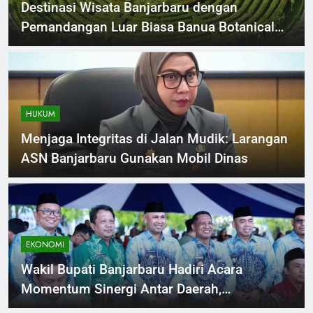
Destinasi Wisata Banjarbaru dengan
Pemandangan Luar Biasa Banua Botanical
Garden
HUKUM
Menjaga Integritas di Jalan Mudik: Larangan
ASN Banjarbaru Gunakan Mobil Dinas
EKONOMI
Wakil Bupati Banjarbaru Hadiri Acara
Momentum Sinergi Antar Daerah,
Masyarakat Menabung Perkuat Ekonomi