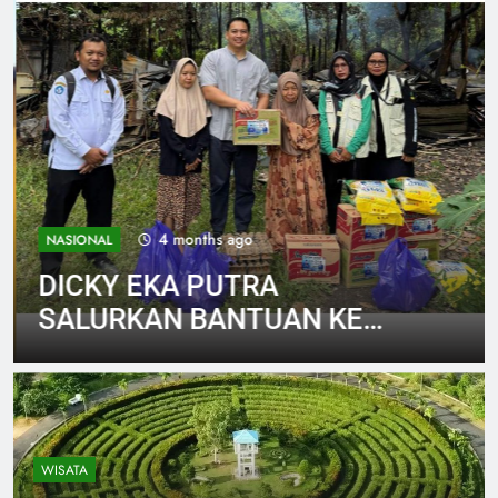
4 months ago
NASIONAL
DICKY EKA PUTRA
SALURKAN BANTUAN KE
KORBAN KEBAKARAN:
DORONG PERCEPATAN
BANTUAN PEMERINTAH
WISATA