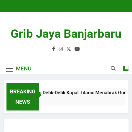
Skip
to
content
Grib Jaya Banjarbaru
MENU
BREAKING
Mengenang Detik-Detik Kapal Titanic Menabrak Gunung Es
4 Months Ago
NEWS