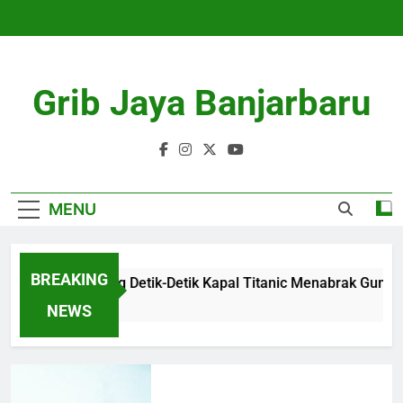
Skip
to
content
Grib Jaya Banjarbaru
MENU
BREAKING
Mengenang Detik-Detik Kapal Titanic Menabrak Gunung Es
4 Months Ago
NEWS