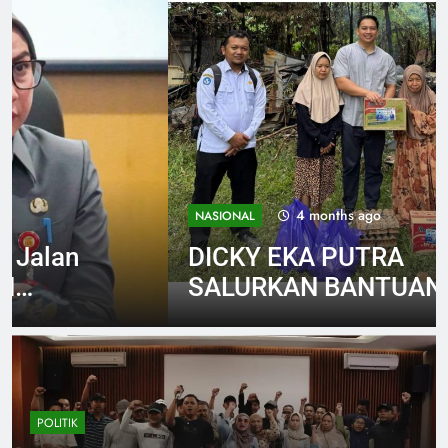
4 months ago
NASIONAL
DICKY EKA PUTRA
SALURKAN BANTUAN KE
KORBAN KEBAKARAN:
DORONG PERCEPATAN
BANTUAN PEMERINTAH
POLITIK