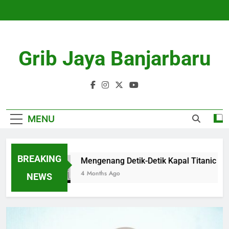
Skip
to
content
Grib Jaya Banjarbaru
MENU
BREAKING
Mengenang Detik-Detik Kapal Titanic Menabr
4 Months Ago
NEWS