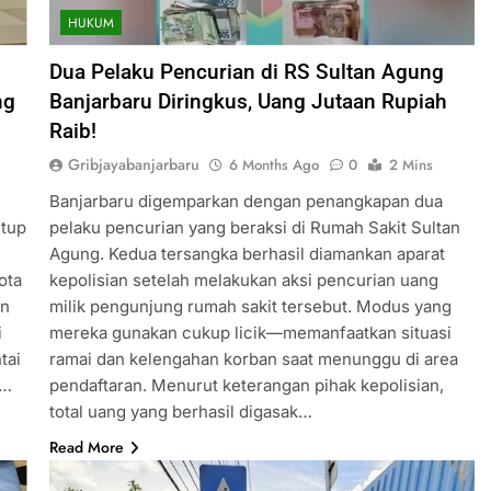
HUKUM
Dua Pelaku Pencurian di RS Sultan Agung
ng
Banjarbaru Diringkus, Uang Jutaan Rupiah
Raib!
Gribjayabanjarbaru
6 Months Ago
0
2 Mins
Banjarbaru digemparkan dengan penangkapan dua
utup
pelaku pencurian yang beraksi di Rumah Sakit Sultan
Agung. Kedua tersangka berhasil diamankan aparat
ota
kepolisian setelah melakukan aksi pencurian uang
un
milik pengunjung rumah sakit tersebut. Modus yang
i
mereka gunakan cukup licik—memanfaatkan situasi
tai
ramai dan kelengahan korban saat menunggu di area
n…
pendaftaran. Menurut keterangan pihak kepolisian,
total uang yang berhasil digasak…
Read More