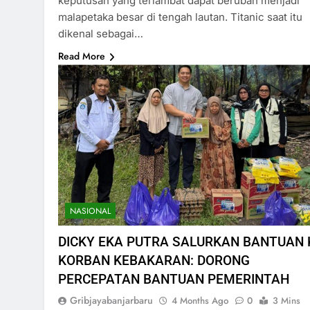
keputusan yang terlambat dapat berubah menjadi
malapetaka besar di tengah lautan. Titanic saat itu
dikenal sebagai…
Read More
NASIONAL
DICKY EKA PUTRA SALURKAN BANTUAN 
KORBAN KEBAKARAN: DORONG
PERCEPATAN BANTUAN PEMERINTAH
Gribjayabanjarbaru
4 Months Ago
0
3 Mins