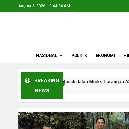
Skip
August 8, 2026
9:44:56 AM
to
content
NASIONAL
POLITIK
EKONOMI
HI
BREAKING
 Integritas di Jalan Mudik: Larangan ASN Banjarbaru Gunakan
Ago
NEWS