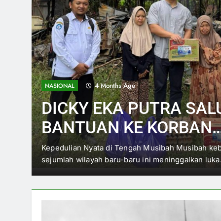
4 Months Ago
NASIONAL
DICKY EKA PUTRA SA
BANTUAN KE KORBAN
KEBAKARAN: DORONG
e
Kepedulian Nyata di Tengah Musibah Musibah ke
sejumlah wilayah baru-baru ini meninggalkan luk
PERCEPATAN BANTUA
PEMERINTAH