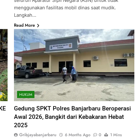
seluruh Aparatur Sipil Negara (ASN) untuk tidak
menggunakan fasilitas mobil dinas saat mudik.
Langkah…
Read More
HUKUM
KE
Gedung SPKT Polres Banjarbaru Beroperasi
Awal 2026, Bangkit dari Kebakaran Hebat
2025
Gribjayabanjarbaru
6 Months Ago
0
1 Mins